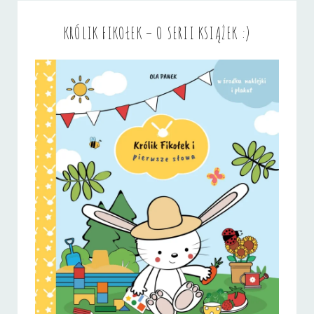
KRÓLIK FIKOŁEK – O SERII KSIĄŻEK :)