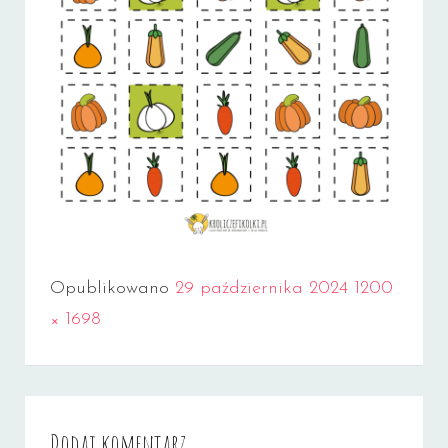
Full
Opublikowano
29 października 2024
1200
size
× 1698
Dodaj komentarz