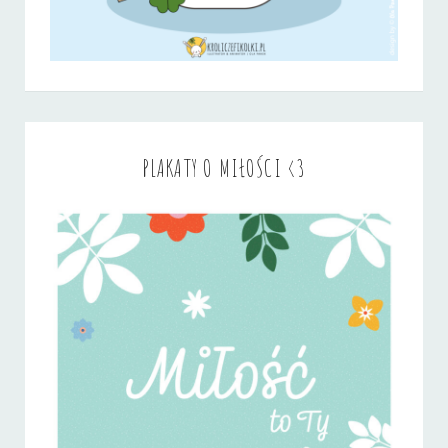
PLAKATY O MIŁOŚCI <3