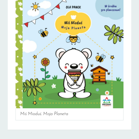
Miś Mioduś. Moja Planeta