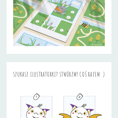
SZUKASZ ILUSTRATORKI? STWÓRZMY COŚ RAZEM :)