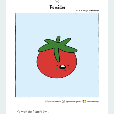
Powrót do komiksów :)