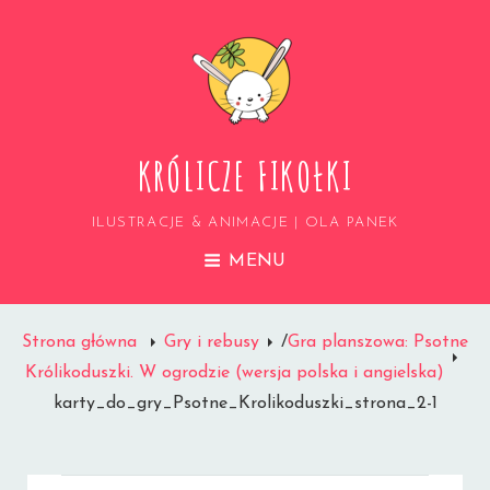
KRÓLICZE FIKOŁKI
ILUSTRACJE & ANIMACJE | OLA PANEK
MENU
Strona główna
Gry i rebusy
/
Gra planszowa: Psotne
Królikoduszki. W ogrodzie (wersja polska i angielska)
karty_do_gry_Psotne_Krolikoduszki_strona_2-1