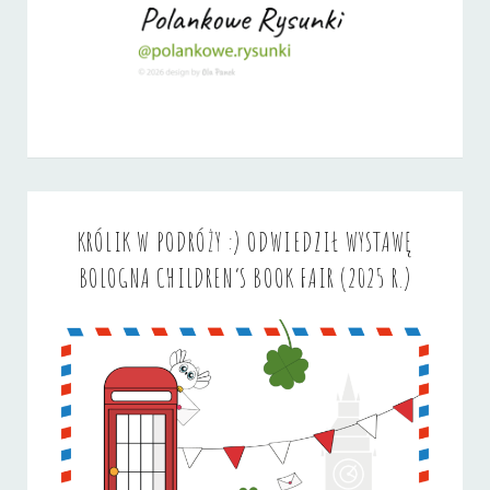
KRÓLIK W PODRÓŻY :) ODWIEDZIŁ WYSTAWĘ
BOLOGNA CHILDREN’S BOOK FAIR (2025 R.)