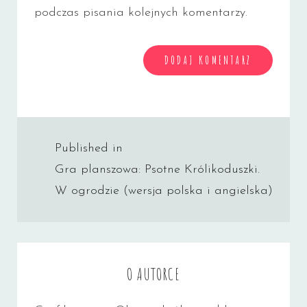
podczas pisania kolejnych komentarzy.
Nawigacja
Published in
wpisu
Gra planszowa: Psotne Królikoduszki.
W ogrodzie (wersja polska i angielska)
O AUTORCE