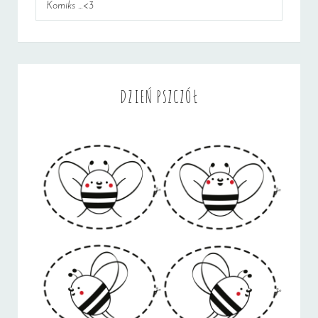
Komiks ...<3
DZIEŃ PSZCZÓŁ