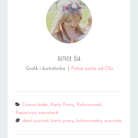
Author:
Ola
Grafik i ilustratorka :)
Pokaż posty od Ola
Categories
Czarno-białe
,
Karty Pracy
,
Kolorowanki
,
Papierowy warsztacik
Tags
dzień pszczół
,
karty pracy
,
kolorowanka
,
pszczoła