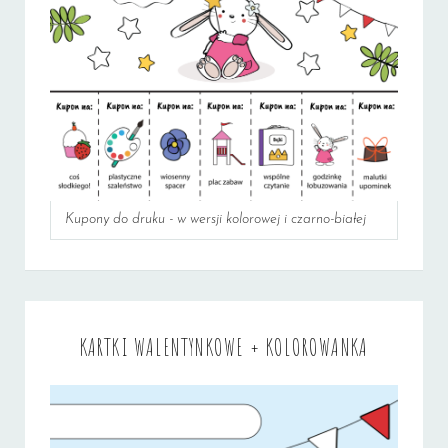
Kupony do druku - w wersji kolorowej i czarno-białej
KARTKI WALENTYNKOWE + KOLOROWANKA