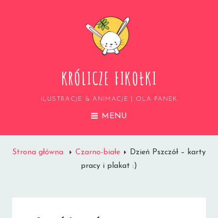
KRÓLICZE FIKOŁKI
ILUSTRACJE & ANIMACJE | OLA PANEK
MENU
Strona główna
Czarno-białe
Dzień Pszczół – karty
pracy i plakat :)