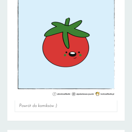
Powrót do komiksów :)