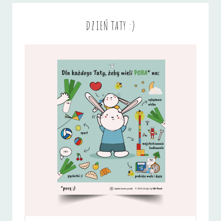
DZIEŃ TATY :)