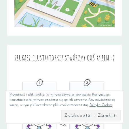
SZUKASZ ILUSTRATORKI? STWÓRZMY COŚ RAZEM :)
Prywatność i pliki cookie: Ta witryna używa plików cookie. Kontynuując
korzystanie z tej witryny, zgadzasz się na ich używanie. Aby dowiedzieć się
więcej, w tym jak kontrolować pliki cookie, zobacz tutaj:
Polityka Cookies