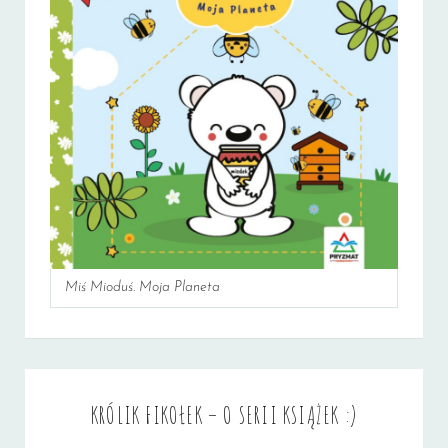
Miś Mioduś. Moja Planeta
KRÓLIK FIKOŁEK – O SERII KSIĄŻEK :)