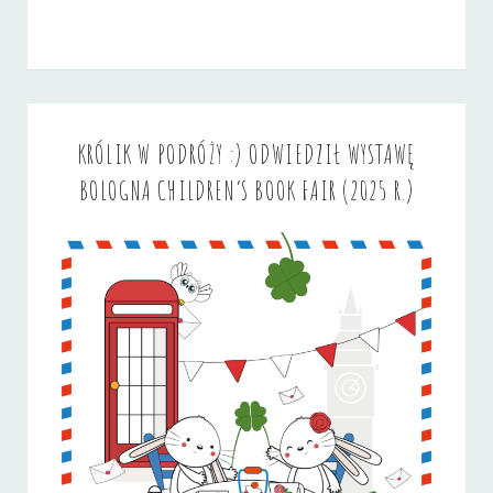
KRÓLIK W PODRÓŻY :) ODWIEDZIŁ WYSTAWĘ
BOLOGNA CHILDREN’S BOOK FAIR (2025 R.)