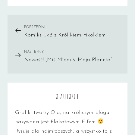
Nawigacja
POPRZEDNI
Poprzedni
Komiks …<3 z Królikiem Fikołkiem
wpis
wpisu
NASTĘPNY
Następny
Nowość! „Miś Mioduś. Moja Planeta”
wpis
O AUTORCE
Grafiki tworzy Ola, na króliczym blogu
nazywana jest Plakatowym Elfem
Rysuje dla najmłodszych, a wszystko to z