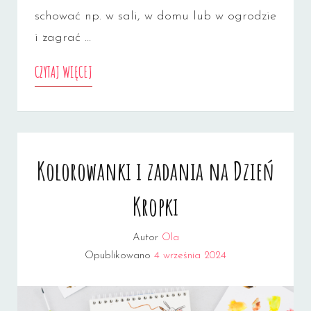
schować np. w sali, w domu lub w ogrodzie
i zagrać …
WIELKANOCNE
CZYTAJ WIĘCEJ
KOLOROWANKI
I
PISANKI
Kolorowanki i zadania na Dzień
Kropki
Autor
Ola
Opublikowano
4 września 2024