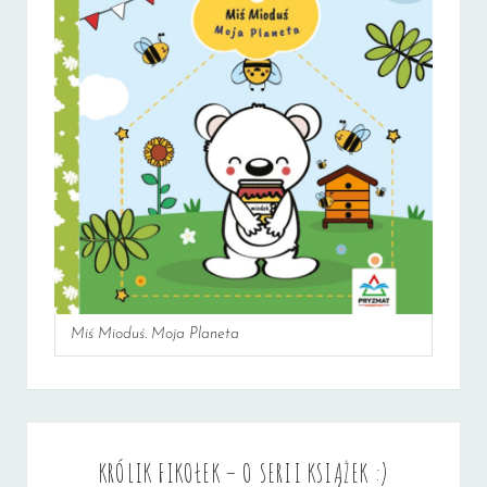
Miś Mioduś. Moja Planeta
KRÓLIK FIKOŁEK – O SERII KSIĄŻEK :)