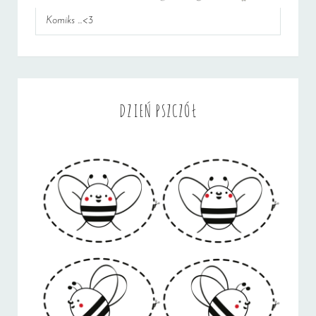
Komiks ...<3
DZIEŃ PSZCZÓŁ