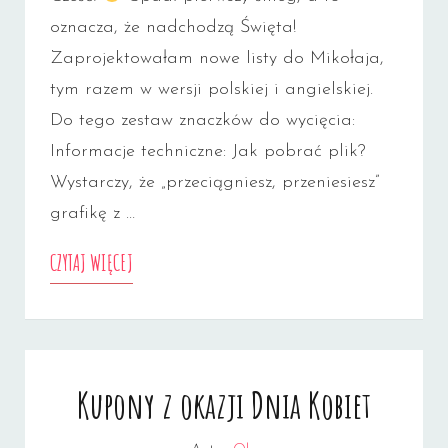
oznacza, że nadchodzą Święta!
Zaprojektowałam nowe listy do Mikołaja,
tym razem w wersji polskiej i angielskiej.
Do tego zestaw znaczków do wycięcia:
Informacje techniczne: Jak pobrać plik?
Wystarczy, że „przeciągniesz, przeniesiesz”
grafikę z …
LISTY
CZYTAJ WIĘCEJ
DO
MIKOŁAJA
DO
Kupony z okazji Dnia Kobiet
DRUKU