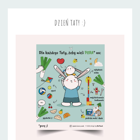
DZIEŃ TATY :)