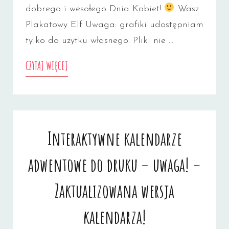
dobrego i wesołego Dnia Kobiet!
Wasz
Plakatowy Elf Uwaga: grafiki udostępniam
tylko do użytku własnego. Pliki nie …
KUPONY
CZYTAJ WIĘCEJ
Z
OKAZJI
DNIA
Interaktywne kalendarze
KOBIET
adwentowe do druku – uwaga! –
Zaktualizowana wersja
kalendarza!