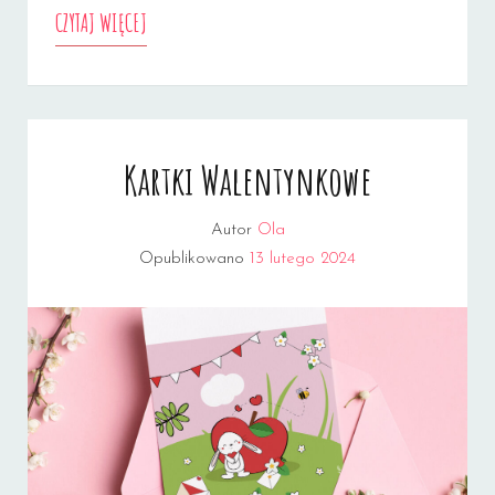
KOLOROWANKI
CZYTAJ WIĘCEJ
I
ZADANIA
NA
Kartki Walentynkowe
DZIEŃ
KROPKI
Autor
Ola
Opublikowano
13 lutego 2024