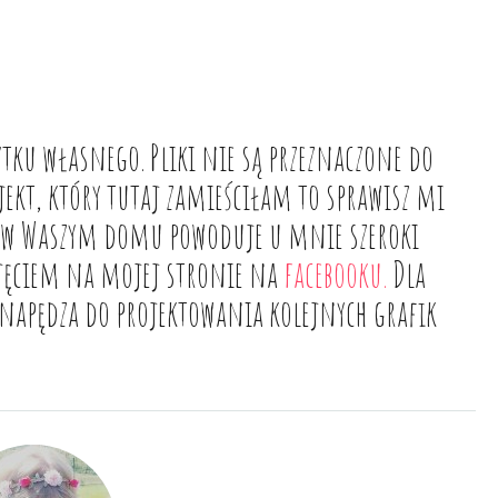
tku własnego. Pliki nie są przeznaczone do
jekt, który tutaj zamieściłam to sprawisz mi
ł w Waszym domu powoduje u mnie szeroki
djęciem na mojej stronie na
facebooku.
Dla
e napędza do projektowania kolejnych grafik