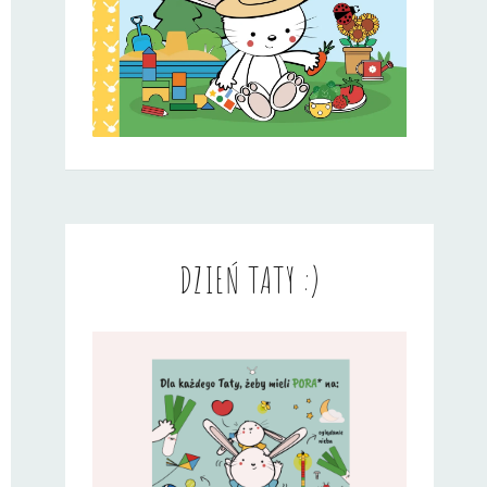
DZIEŃ TATY :)