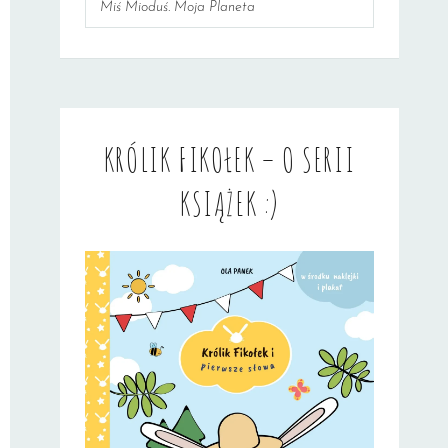
Miś Mioduś. Moja Planeta
KRÓLIK FIKOŁEK – O SERII
KSIĄŻEK :)