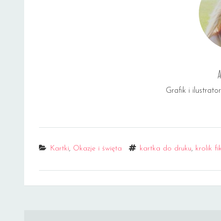
A
Grafik i ilustrato
Categories
Tags
Kartki
,
Okazje i święta
kartka do druku
,
krolik f