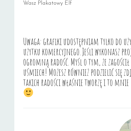
Wasz Plakatowy Elf
Uwaga: grafiki udostępniam tylko do uży
użytku komercyjnego. Jeśli wykonasz pro
ogromną radość. Myśl o tym, że zagości
uśmiech! Możesz również podzielić się z
takich radości właśnie tworzę i to mni