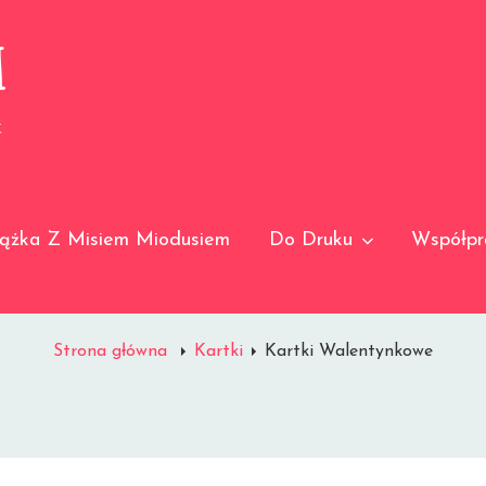
I
K
iążka Z Misiem Miodusiem
Do Druku
Współpr
Strona główna
Kartki
Kartki Walentynkowe