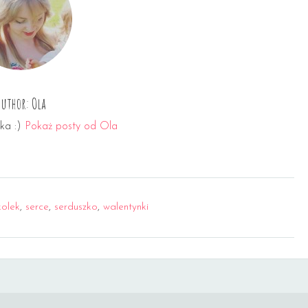
uthor:
Ola
rka :)
Pokaż posty od Ola
ikolek
,
serce
,
serduszko
,
walentynki