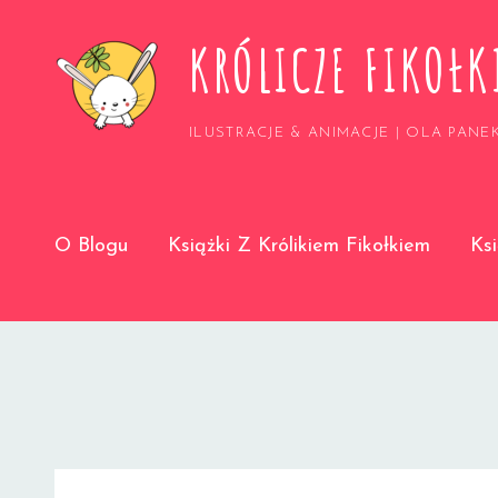
KRÓLICZE FIKOŁK
ILUSTRACJE & ANIMACJE | OLA PANE
O Blogu
Książki Z Królikiem Fikołkiem
Ks