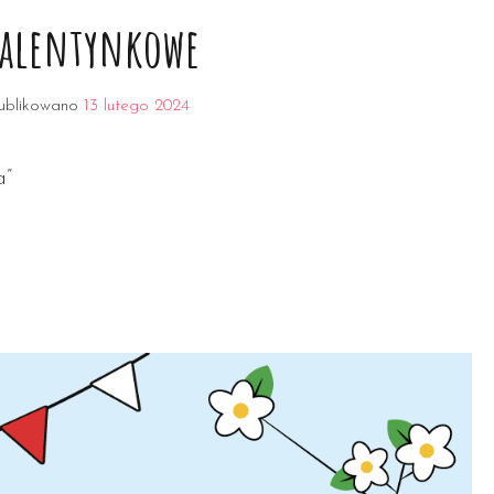
Walentynkowe
ublikowano
13 lutego 2024
a”