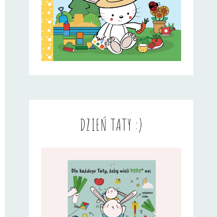
DZIEŃ TATY :)