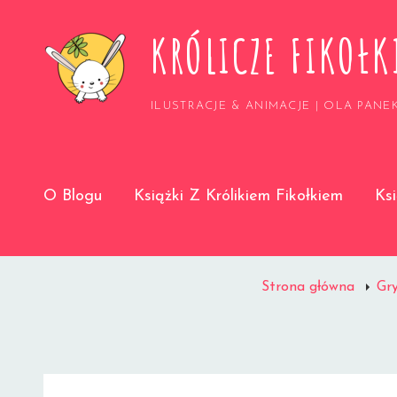
KRÓLICZE FIKOŁK
ILUSTRACJE & ANIMACJE | OLA PANE
O Blogu
Książki Z Królikiem Fikołkiem
Ks
Strona główna
Gry