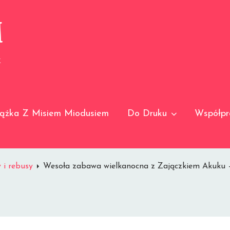
I
K
iążka Z Misiem Miodusiem
Do Druku
Współpr
 i rebusy
Wesoła zabawa wielkanocna z Zajączkiem Akuku –