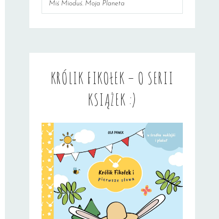
Miś Mioduś. Moja Planeta
KRÓLIK FIKOŁEK – O SERII
KSIĄŻEK :)