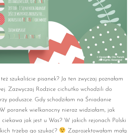
 też szukaliście pisanek? Ja ten zwyczaj poznałam
wej. Zazwyczaj Rodzice cichutko wchodzili do
przy poduszce. Gdy schodziłam na Śniadanie
W poranek wielkanocny nieraz widziałam, jak
 ciekawa jak jest u Was? W jakich rejonach Polski
akich trzeba go szukać?
Zaprojektowałam małą