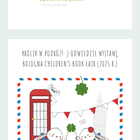
KRÓLIK W PODRÓŻY :) ODWIEDZIŁ WYSTAWĘ
BOLOGNA CHILDREN’S BOOK FAIR (2025 R.)