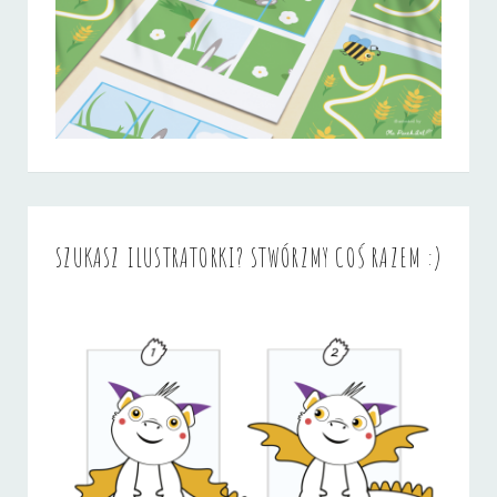
SZUKASZ ILUSTRATORKI? STWÓRZMY COŚ RAZEM :)