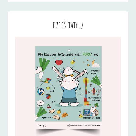
DZIEŃ TATY :)