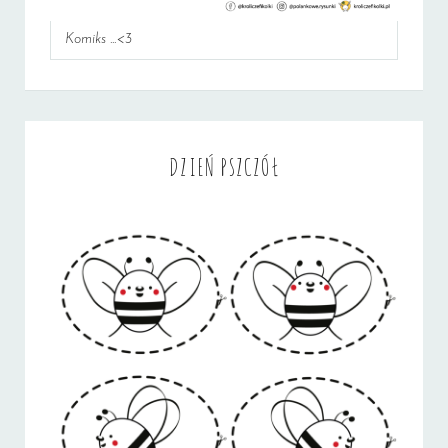
Komiks ...<3
DZIEŃ PSZCZÓŁ