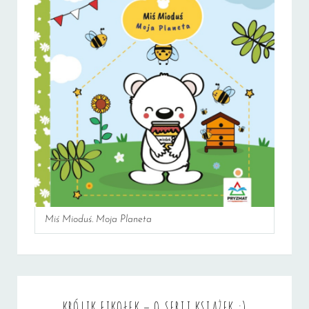
Miś Mioduś. Moja Planeta
KRÓLIK FIKOŁEK – O SERII KSIĄŻEK :)