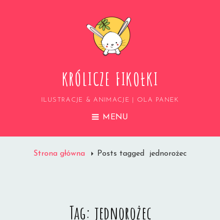
KRÓLICZE FIKOŁKI
ILUSTRACJE & ANIMACJE | OLA PANEK
MENU
Strona główna
Posts tagged
jednorożec
Tag:
jednorożec