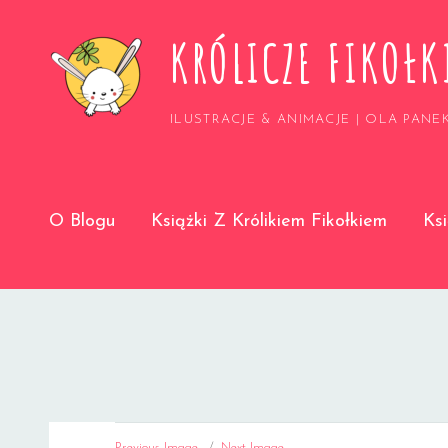
KRÓLICZE FIKOŁK
ILUSTRACJE & ANIMACJE | OLA PANE
O Blogu
Książki Z Królikiem Fikołkiem
Ks
Previous Image
Next Image