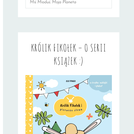
Miś Mioduś. Moja Planeta
KRÓLIK FIKOŁEK – O SERII
KSIĄŻEK :)