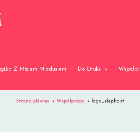
I
K
iążka Z Misiem Miodusiem
Do Druku
Współpr
Strona główna
Współpraca
logo_elephant