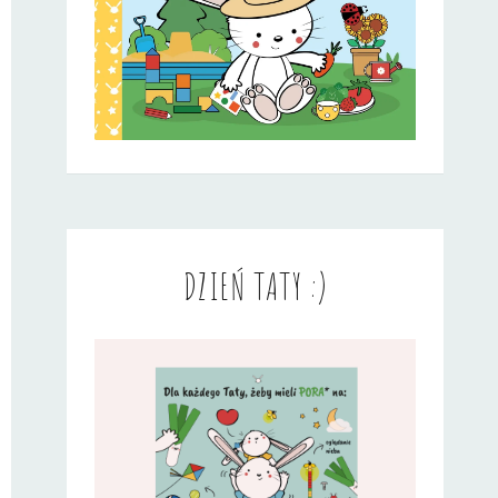
DZIEŃ TATY :)