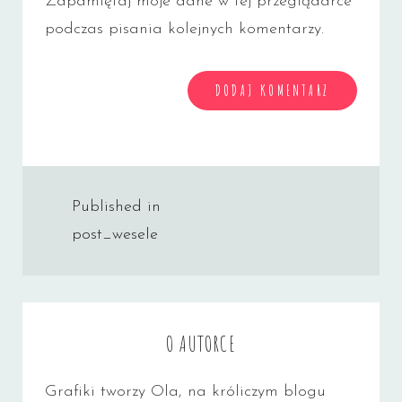
Zapamiętaj moje dane w tej przeglądarce
podczas pisania kolejnych komentarzy.
Nawigacja
Published in
wpisu
post_wesele
O AUTORCE
Grafiki tworzy Ola, na króliczym blogu