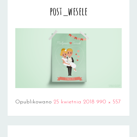
post_wesele
Full
Opublikowano
25 kwietnia 2018
990 × 557
size