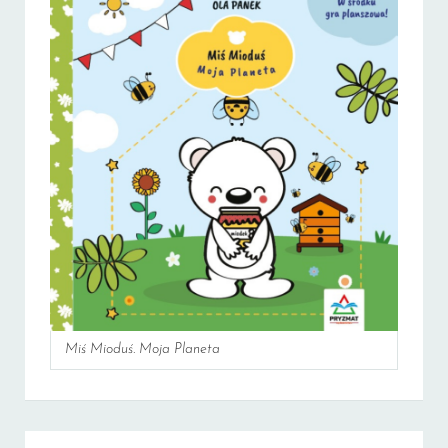
Miś Mioduś. Moja Planeta