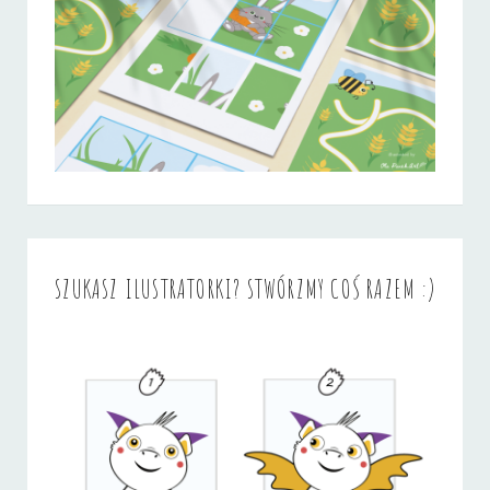
SZUKASZ ILUSTRATORKI? STWÓRZMY COŚ RAZEM :)