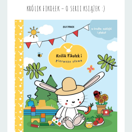
KRÓLIK FIKOŁEK – O SERII KSIĄŻEK :)