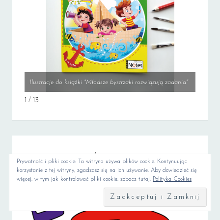
Ilustracje do książki "Młodsze bystrzaki rozwiązują zadania"
Ilustra
1 / 13
Z RADOŚCIĄ WSPIERAM:
Prywatność i pliki cookie: Ta witryna używa plików cookie. Kontynuując
korzystanie z tej witryny, zgadzasz się na ich używanie. Aby dowiedzieć się
więcej, w tym jak kontrolować pliki cookie, zobacz tutaj:
Polityka Cookies