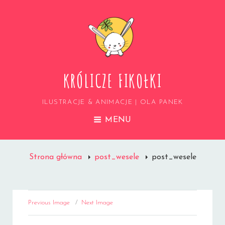
KRÓLICZE FIKOŁKI
ILUSTRACJE & ANIMACJE | OLA PANEK
MENU
Strona główna
post_wesele
post_wesele
Previous Image
Next Image