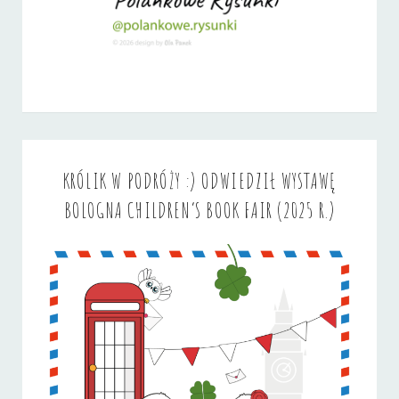
KRÓLIK W PODRÓŻY :) ODWIEDZIŁ WYSTAWĘ
BOLOGNA CHILDREN’S BOOK FAIR (2025 R.)