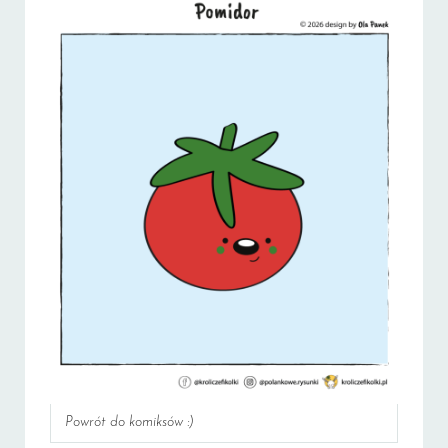
Powrót do komiksów :)