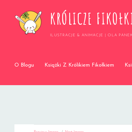
KRÓLICZE FIKOŁK
ILUSTRACJE & ANIMACJE | OLA PANE
O Blogu
Książki Z Królikiem Fikołkiem
Ks
Previous Image
Next Image