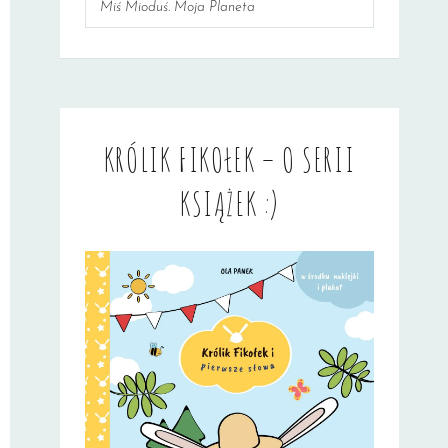
Miś Mioduś. Moja Planeta
KRÓLIK FIKOŁEK – O SERII
KSIĄŻEK :)