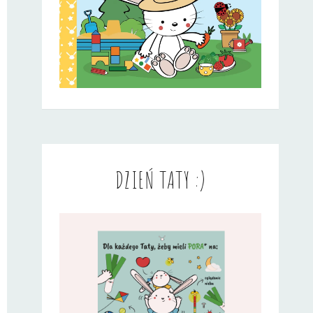
DZIEŃ TATY :)