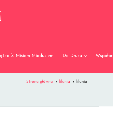
I
K
iążka Z Misiem Miodusiem
Do Druku
Współpr
Strona główna
lilunia
lilunia