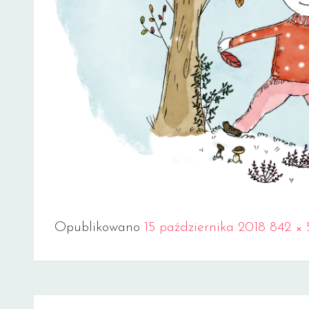
Full
Opublikowano
15 października 2018
842 × 
size