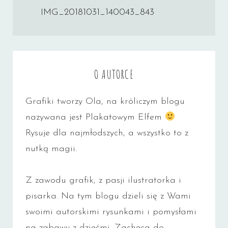
wpisu
IMG_20181031_140043_843
O AUTORCE
Grafiki tworzy Ola, na króliczym blogu
nazywana jest Plakatowym Elfem
Rysuje dla najmłodszych, a wszystko to z
nutką magii.
Z zawodu grafik, z pasji ilustratorka i
pisarka. Na tym blogu dzieli się z Wami
swoimi autorskimi rysunkami i pomysłami
na zabawy z dziećmi. Zachęca do