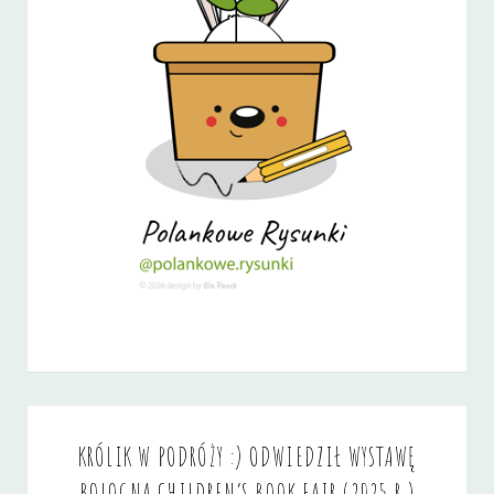
KRÓLIK W PODRÓŻY :) ODWIEDZIŁ WYSTAWĘ
BOLOGNA CHILDREN’S BOOK FAIR (2025 R.)