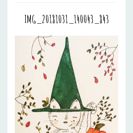
IMG_20181031_140043_843