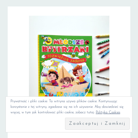
Prywatność i pliki cookie: Ta witryna używa plików cookie. Kontynuując
korzystanie z tej witryny, zgadzasz się na ich używanie. Aby dowiedzieć się
więcej, w tym jak kontrolować pliki cookie, zobacz tutaj:
Polityka Cookies
Ilustracje do książki "Młodsze bystrzaki rozwiązują zadania"
Ilustra
1 / 13