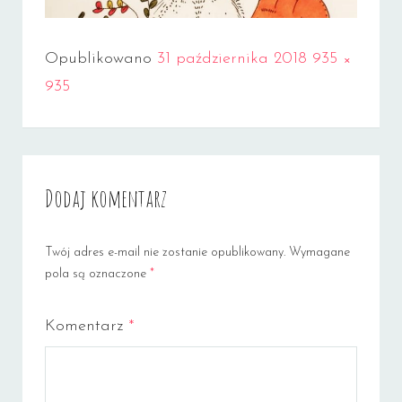
Full
Opublikowano
31 października 2018
935 ×
size
935
Dodaj komentarz
Twój adres e-mail nie zostanie opublikowany.
Wymagane
pola są oznaczone
*
Komentarz
*