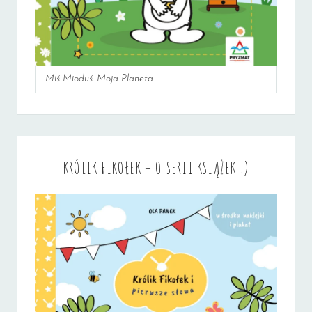
Miś Mioduś. Moja Planeta
KRÓLIK FIKOŁEK – O SERII KSIĄŻEK :)