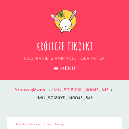
KRÓLICZE FIKOŁKI
ILUSTRACJE & ANIMACJE | OLA PANEK
MENU
Strona główna
IMG_20181031_140043_843
IMG_20181031_140043_843
Previous Image
Next Image