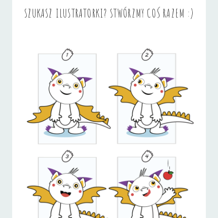
SZUKASZ ILUSTRATORKI? STWÓRZMY COŚ RAZEM :)