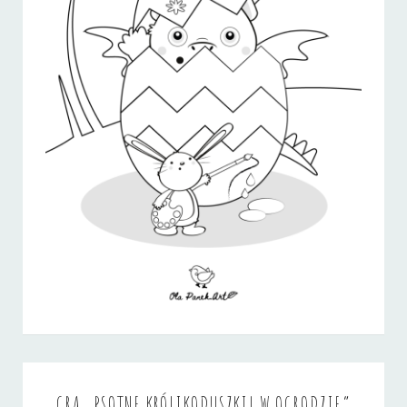
GRA „PSOTNE KRÓLIKODUSZKI! W OGRODZIE”