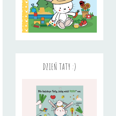
DZIEŃ TATY :)