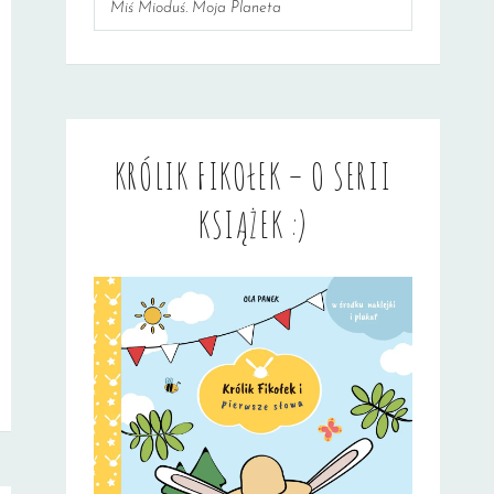
Miś Mioduś. Moja Planeta
KRÓLIK FIKOŁEK – O SERII
KSIĄŻEK :)