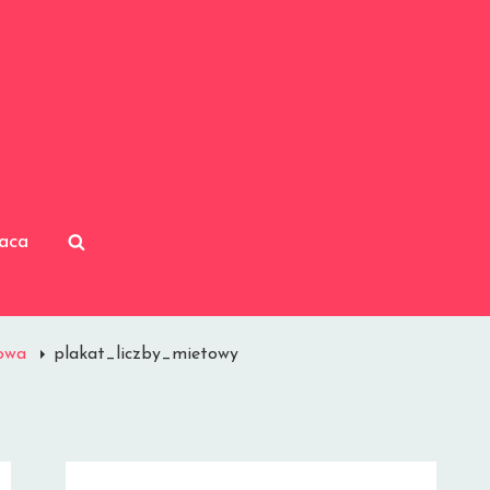
aca
SEARCH
lowa
plakat_liczby_mietowy