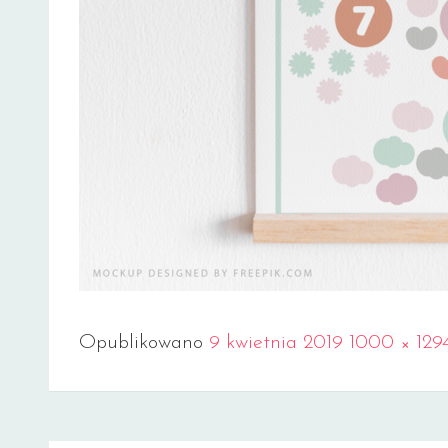
Full
Opublikowano
9 kwietnia 2019
1000 × 129
size