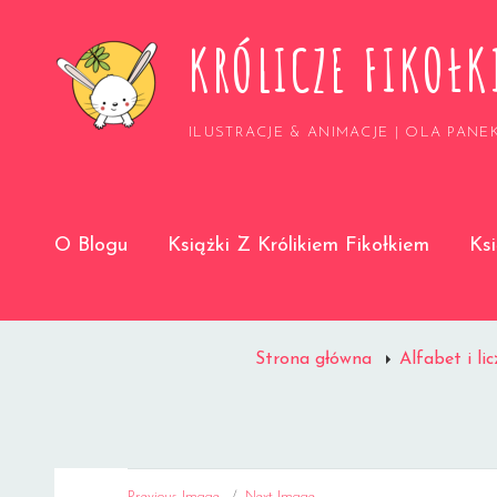
KRÓLICZE FIKOŁK
ILUSTRACJE & ANIMACJE | OLA PANE
O Blogu
Książki Z Królikiem Fikołkiem
Ks
Strona główna
Alfabet i li
Previous Image
Next Image