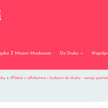
I
K
iążka Z Misiem Miodusiem
Do Druku
Współpr
czby
/
Plakat z alfabetem i liczbami do druku - wersja paste