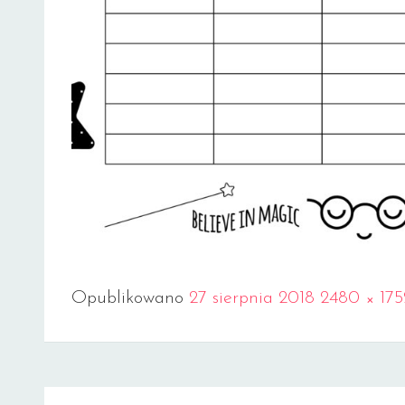
Full
Opublikowano
27 sierpnia 2018
2480 × 175
size