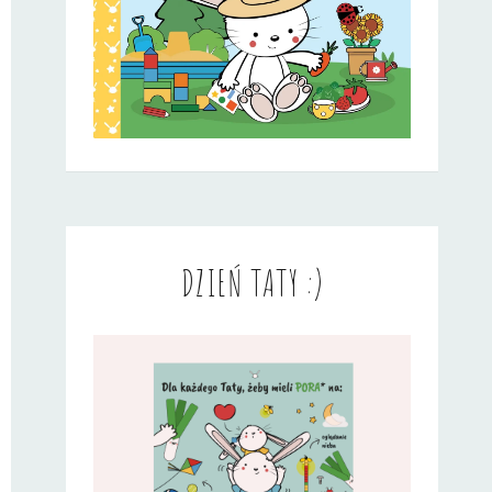
DZIEŃ TATY :)