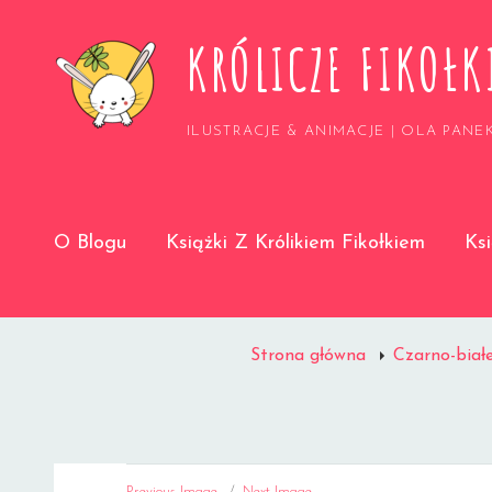
KRÓLICZE FIKOŁK
ILUSTRACJE & ANIMACJE | OLA PANE
O Blogu
Książki Z Królikiem Fikołkiem
Ks
Strona główna
Czarno-biał
Previous Image
Next Image