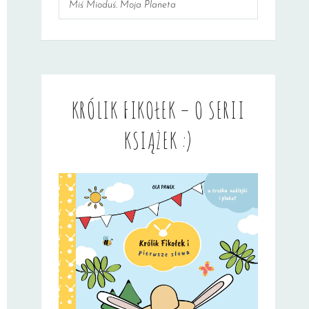
Miś Mioduś. Moja Planeta
KRÓLIK FIKOŁEK – O SERII
KSIĄŻEK :)