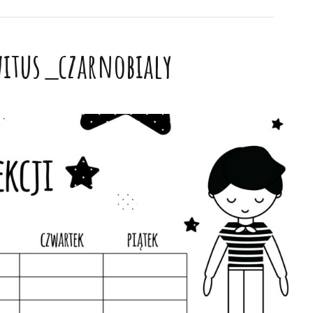
itus_czarnobialy