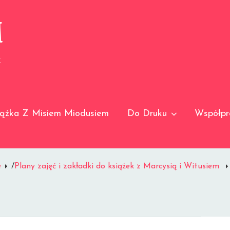
I
K
iążka Z Misiem Miodusiem
Do Druku
Współpr
e
/
Plany zajęć i zakładki do książek z Marcysią i Witusiem